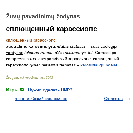
Žuvų pavadinimų žodynas
сплющенный карассиопс
сплющенный карассиопс
australinis karosinis
grundalas
statusas
T
sritis
zoologija |
vardynas
taksono rangas
rūšis
atitikmenys
:
lot.
Carassiops
compressus
rus.
австралийский карассиопс; сплющенный
карассиопс
ryšiai
:
platesnis terminas
–
karosiniai grundalai
Žuvų pavadinimų žodynas
.
2005
.
Игры ⚽
Нужно сделать НИР?
австралийский карассиопс
Carassius