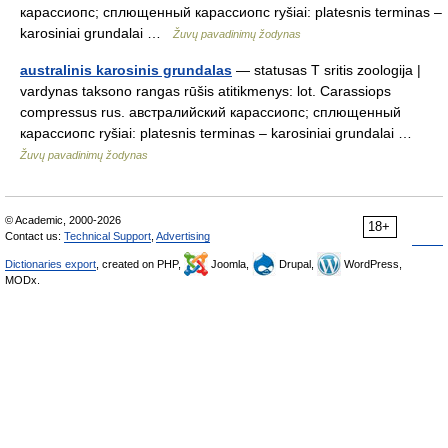
карассиопс; сплющенный карассиопс ryšiai: platesnis terminas –
karosiniai grundalai …
Žuvų pavadinimų žodynas
australinis karosinis grundalas
— statusas T sritis zoologija |
vardynas taksono rangas rūšis atitikmenys: lot. Carassiops
compressus rus. австралийский карассиопс; сплющенный
карассиопс ryšiai: platesnis terminas – karosiniai grundalai …
Žuvų pavadinimų žodynas
© Academic, 2000-2026
18+
Contact us:
Technical Support
,
Advertising
Dictionaries export
, created on PHP,
Joomla,
Drupal,
WordPress,
MODx.