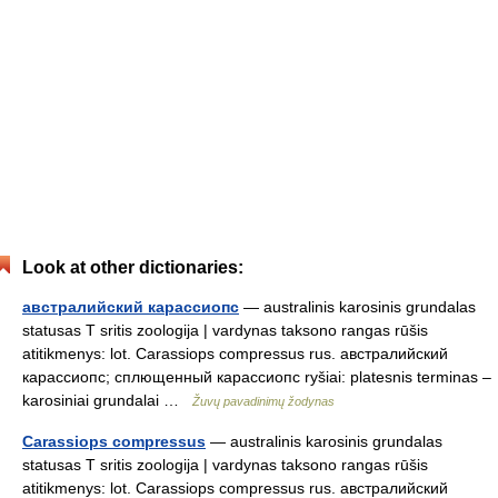
Look at other dictionaries:
австралийский карассиопс
— australinis karosinis grundalas
statusas T sritis zoologija | vardynas taksono rangas rūšis
atitikmenys: lot. Carassiops compressus rus. австралийский
карассиопс; сплющенный карассиопс ryšiai: platesnis terminas –
karosiniai grundalai …
Žuvų pavadinimų žodynas
Carassiops compressus
— australinis karosinis grundalas
statusas T sritis zoologija | vardynas taksono rangas rūšis
atitikmenys: lot. Carassiops compressus rus. австралийский